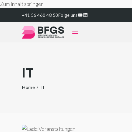
Zum Inhalt springen
YouTube
LinkedIn
+41 56 460 48 50
Folge uns
eServices
IT
Home
/
IT