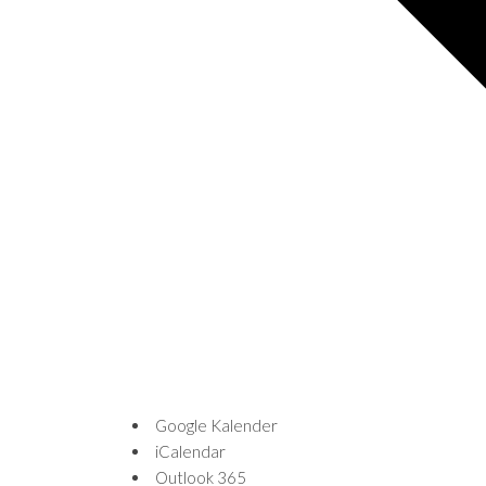
Google Kalender
iCalendar
Outlook 365