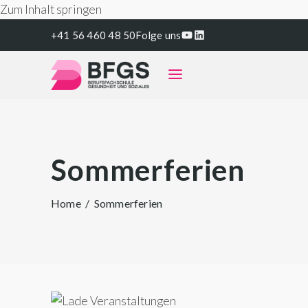
Zum Inhalt springen
YouTube
LinkedIn
+41 56 460 48 50
Folge uns
eServices
Sommerferien
Home
/
Sommerferien