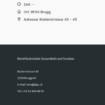
Zeit:
-
Ort:
BFGS Brugg
Adresse:
Baslerstrasse 43 - 45
Berufsfachschule Gesundheit und Soziales
Baslerstrasse 45
5200 Brugg AG
E-Mail:
info@bfgs.ch
Tel:
+41 56 460 48 50