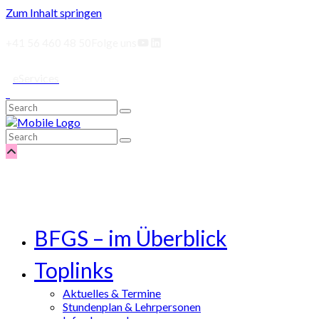
Zum Inhalt springen
YouTube
LinkedIn
+41 56 460 48 50
Folge uns
eServices
BFGS – im Überblick
Toplinks
Aktuelles & Termine
Stundenplan & Lehrpersonen