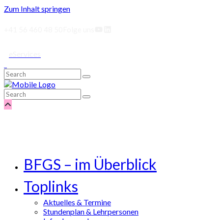
Zum Inhalt springen
YouTube
LinkedIn
+41 56 460 48 50
Folge uns
eServices
BFGS – im Überblick
Toplinks
Aktuelles & Termine
Stundenplan & Lehrpersonen