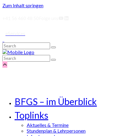
Zum Inhalt springen
YouTube
LinkedIn
+41 56 460 48 50
Folge uns
eServices
BFGS – im Überblick
Toplinks
Aktuelles & Termine
Stundenplan & Lehrpersonen